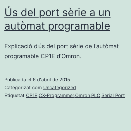
Ús del port sèrie a un
autòmat programable
Explicació d’ús del port sèrie de l’autòmat
programable CP1E d’Omron.
Publicada el
6 d'abril de 2015
Categorizat com
Uncategorized
Etiquetat
CP1E
,
CX-Programmer
,
Omron
,
PLC
,
Serial Port