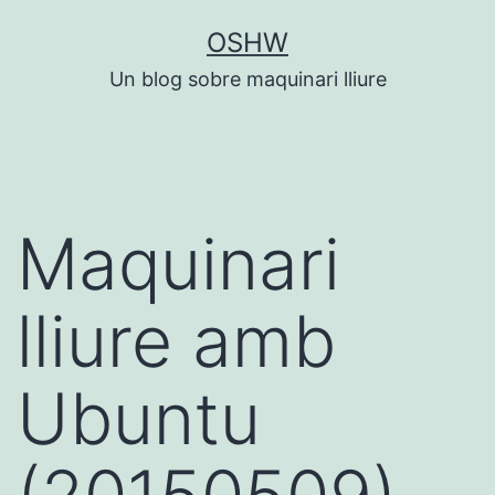
Vés
OSHW
al
Un blog sobre maquinari lliure
contingut
Maquinari
lliure amb
Ubuntu