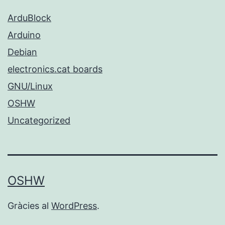
ArduBlock
Arduino
Debian
electronics.cat boards
GNU/Linux
OSHW
Uncategorized
OSHW
Gràcies al
WordPress
.