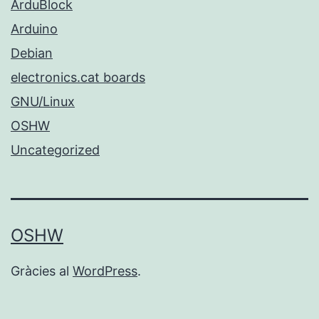
ArduBlock
Arduino
Debian
electronics.cat boards
GNU/Linux
OSHW
Uncategorized
OSHW
Gràcies al
WordPress
.