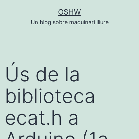
Vés
OSHW
al
Un blog sobre maquinari lliure
contingut
Ús de la
biblioteca
ecat.h a