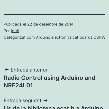
Publicada el
22 de desembre de 2014
Per
jordi
Categorizat com
Arduino
,
electronics.cat boards
,
OSHW
Navegació
Entrada anterior
Radio Control using Arduino and
d'entrades
NRF24L01
Entrada següent
Ús de la biblioteca ecat.h a Arduino