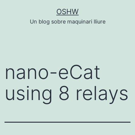
Vés
OSHW
al
Un blog sobre maquinari lliure
contingut
nano-eCat
using 8 relays