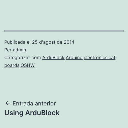
Publicada el
25 d'agost de 2014
Per
admin
Categorizat com
ArduBlock
,
Arduino
,
electronics.cat
boards
,
OSHW
Navegació
Entrada anterior
Using ArduBlock
d'entrades